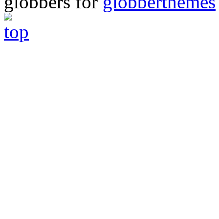
globbers for
globberthemes